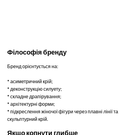
Філософія бренду
Бренд орієнтується на:
* асиметричний крій;
* деконструкцію силуету;
* складне драпірування;
* архітектурні форми;
* підкреслення жіночої фігури через плавні лінії та
скульптурний крій.
Якщо копнути глибше