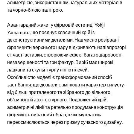
асиметрією, використанням натуральних матеріалів
та чорно-білою палітрою.
Авангардний жакет у фірмовій естетиці Yohji
Yamamoto, що поєднує класичний крій із
деконструктивними деталями. Навмисно розірвані
фрагменти верхнього шару відкривають напівпрозорі
сітчасті вставки, створюючи ефект багатошаровості,
незавершеності та гри фактур. Виріб має широкі
лацкани та скульптурну лінію плечей.
Особливістю моделі є трансформований спосіб
застібання, що дозволяє змінювати характер силуету-
від більш приталеного та зібраного до вільного,
об'ємного й архітектурного. Подовжений крій,
асиметричні лінії та ретельно продумана конструкція
формують виразний образ, в якому класика
переосмислюється через призму сучасного дизайну.