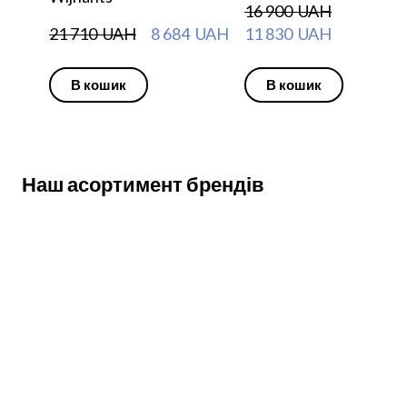
16 900  UAH
21 710  UAH
8 684  UAH
11 830  UAH
В кошик
В кошик
Наш асортимент брендів