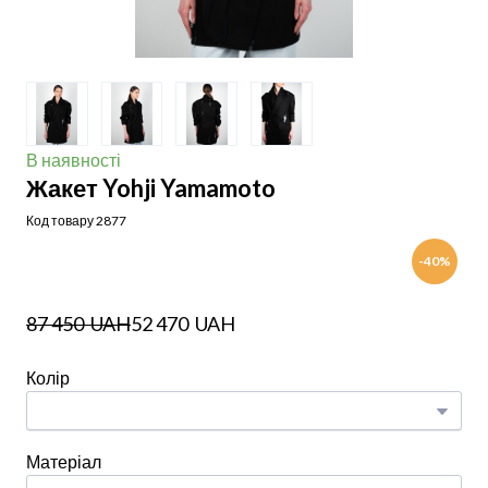
В наявності
Жакет Yohji Yamamoto
Код товару 2877
-40%
87 450  UAH
52 470  UAH
Колір
Матеріал