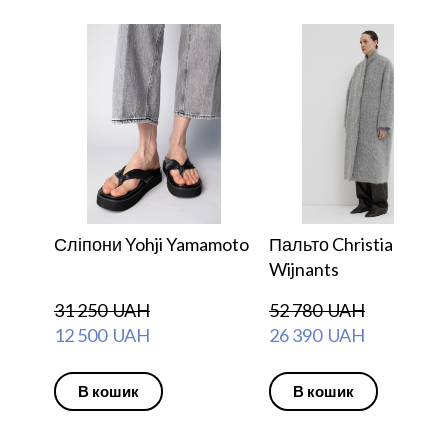
Сліпони Yohji Yamamoto
Пальто Christian
Wijnants
31 250  UAH
52 780  UAH
12 500  UAH
26 390  UAH
В кошик
В кошик