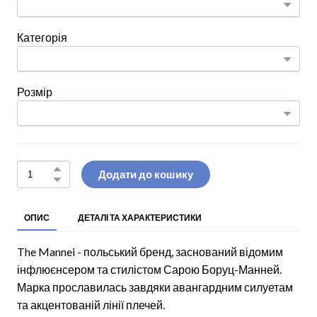
Категорія
Розмір
Додати до кошику
ОПИС
ДЕТАЛІ ТА ХАРАКТЕРИСТИКИ
The Mannei - польський бренд, заснований відомим
інфлюєнсером та стилістом Сарою Боруц-Манней.
Марка прославилась завдяки авангардним силуетам
та акцентованій лінії плечей.