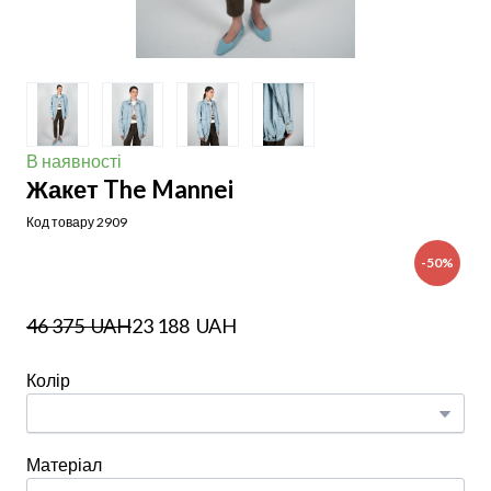
В наявності
Жакет The Mannei
Код товару 2909
-50%
46 375  UAH
23 188  UAH
Колір
Матеріал