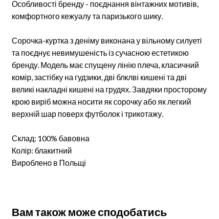
Особливості бренду - поєднання вінтажних мотивів,
комфортного кежуалу та паризького шику.
Сорочка-куртка з деніму виконана у вільному силуеті
та поєднує невимушеність із сучасною естетикою
бренду. Модель має спущену лінію плеча, класичний
комір, застібку на гудзики, дві блклві кишені та дві
великі накладні кишені на грудях. Завдяки просторому
крою виріб можна носити як сорочку або як легкий
верхній шар поверх футболок і трикотажу.
Склад: 100% бавовна
Колір: блакитний
Вироблено в Польщі
Вам також може сподобатись