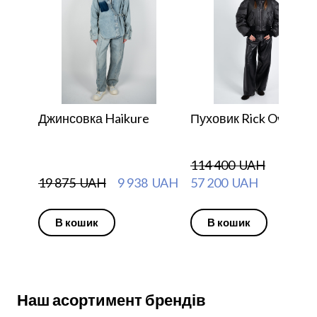
Джинсовка Haikure
Пуховик Rick Owens
114 400  UAH
19 875  UAH
9 938  UAH
57 200  UAH
В кошик
В кошик
Наш асортимент брендів