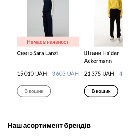
Немає в наявності
Светр Sara Lanzi
Штани Haider
Ackermann
15 010  UAH
3 603  UAH
21 375  UAH
4 275  
В кошик
В кошик
Наш асортимент брендів