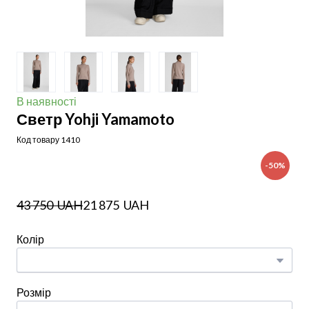
В наявності
Светр Yohji Yamamoto
Код товару 1410
-50%
43 750  UAH
21 875  UAH
Колір
Розмір