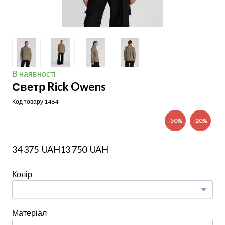
В наявності
Светр Rick Owens
Код товару 1484
-50%
-20%
34 375  UAH
13 750  UAH
Колір
Матеріал