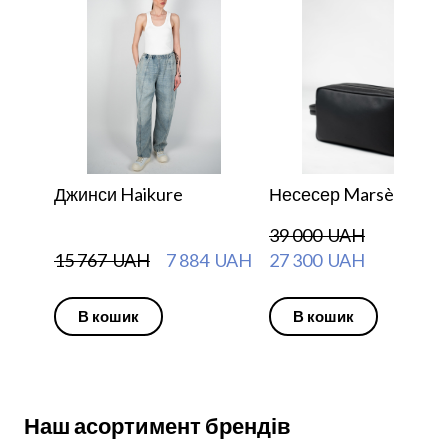
Джинси Haikure
Несесер Marsèll
39 000  UAH
15 767  UAH
7 884  UAH
27 300  UAH
В кошик
В кошик
Наш асортимент брендів