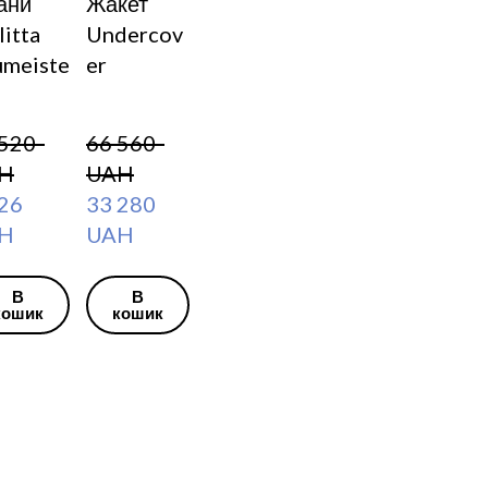
ани
Жакет
itta
Undercov
umeiste
er
520  
66 560  
H
UAH
6  
33 280  
H
UAH
В
В
кошик
кошик