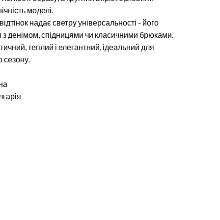
ічність моделі.
ідтінок надає светру універсальності - його
 з денімом, спідницями чи класичними брюками.
стичний, теплий і елегантний, ідеальний для
о сезону.
на
лгарія