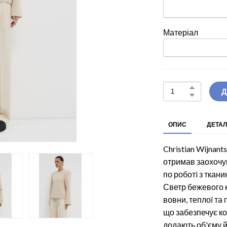
Матеріал
Д
ОПИС
ДЕТАЛ
Christian Wijnan
отримав заохочу
по роботi з ткан
Светр бежевого к
вовни, теплої та 
що забезпечує ко
додають об'єму й 