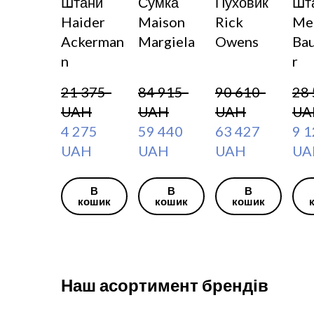
Штани
Сумка
Пуховик
Шт
Haider
Maison
Rick
Mel
Ackerman
Margiela
Owens
Ba
n
r
21 375  
84 915  
90 610  
28 
UAH
UAH
UAH
UA
4 275  
59 440  
63 427  
9 12
UAH
UAH
UAH
UA
В
В
В
кошик
кошик
кошик
Наш асортимент брендів