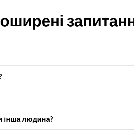
оширені запитан
ську доставку по Києву або самовивіз з нашого магазину за 
?
бором та оформленням замовлення. Дзвоніть на +38 098 875 
о він у початковому стані з усіма ярликами, пломбами та ці
но мати чек або інший документ про покупку.
и інша людина?
іть її дані в коментарі. Це зручно, якщо хочете зробити сюр