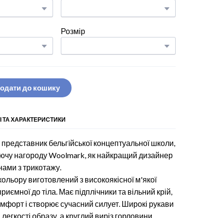
Розмір
одати до кошику
І ТА ХАРАКТЕРИСТИКИ
ts представник бельгiйської концептуальної школи,
ючу нагороду Woolmark, як найкращий дизайнер
инами з трикотажу.
ольору виготовлений з високоякісної м'якої
приємної до тіла. Має підплічники та вільний крій,
мфорт і створює сучасний силует. Широкі рукави
легкості образу, а круглий виріз горловини