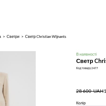
а
Светри
Светр Christian Wijnants
В наявності
Светр Chri
Код товару 2477
28 600  UAH
Колір