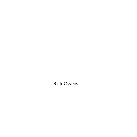
Rick Owens
M