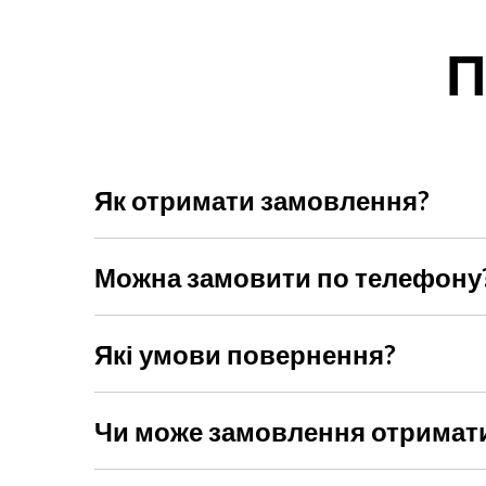
П
Як отримати замовлення?
Ви можете обрати доставку Новою поштою, кур'єр
Можна замовити по телефону
Звичайно, наші менеджери радо допоможуть із ви
Які умови повернення?
Ви можете повернути товар протягом 14 днів, якщ
неушкодженою і не було заломів. При собі потріб
Чи може замовлення отримат
Так, без проблем! Під час оформлення просто вкаж