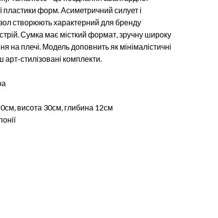
ої пластики форм. Асиметричний силует і
зол створюють характерний для бренду
стрій. Сумка має місткий формат, зручну широку
ня на плечі. Модель доповнить як мінімалістичні
ьш арт-стилізовані комплекти.
ра
0см, висота 30см, глибина 12см
онії