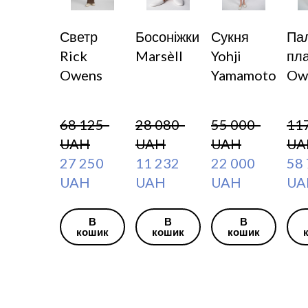
Светр
Босоніжки
Сукня
Пал
Rick
Marsèll
Yohji
пл
Owens
Yamamoto
Ow
68 125  
28 080  
55 000  
117
UAH
UAH
UAH
UA
27 250  
11 232  
22 000  
58 
UAH
UAH
UAH
UA
В
В
В
кошик
кошик
кошик