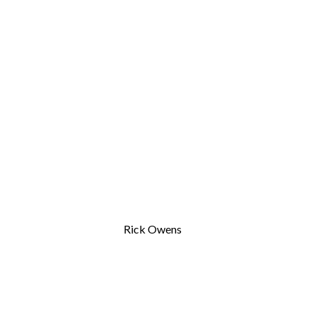
Rick Owens
M