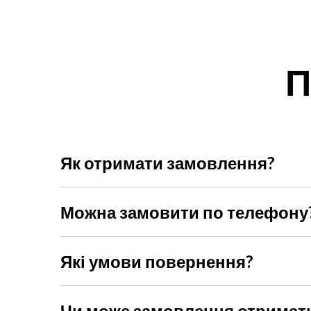
П
Як отримати замовлення?
Ви можете обрати доставку Новою поштою, кур'єр
Можна замовити по телефону
Звичайно, наші менеджери радо допоможуть із ви
Які умови повернення?
Ви можете повернути товар протягом 14 днів, якщ
неушкодженою і не було заломів. При собі потріб
Чи може замовлення отримат