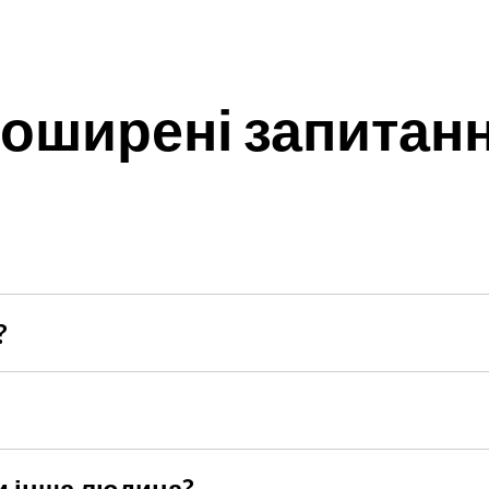
оширені запитан
ську доставку по Києву або самовивіз з нашого магазину за 
?
бором та оформленням замовлення. Дзвоніть на +38 098 875 
о він у початковому стані з усіма ярликами, пломбами та ці
но мати чек або інший документ про покупку.
и інша людина?