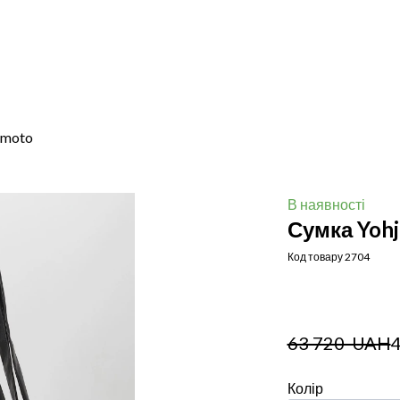
amoto
В наявності
Сумка Yohj
Код товару 2704
63 720  UAH
Колір