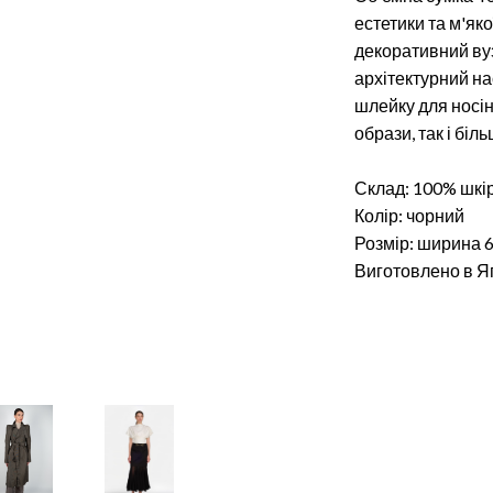
естетики та м'як
декоративний ву
архітектурний на
шлейку для носін
образи, так і біл
Склад: 100% шкі
Колір: чорний
Розмір: ширина 6
Виготовлено в Яп