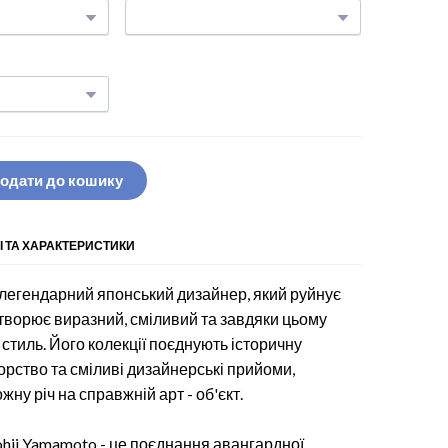
одати до кошику
І ТА ХАРАКТЕРИСТИКИ
 легендарний японський дизайнер, який руйнує
творює виразний, сміливий та завдяки цьому
стиль. Його колекції поєднують історичну
рство та сміливі дизайнерські прийоми,
ну річ на справжній арт - об'єкт.
hji Yamamoto - це поєднання авангардної