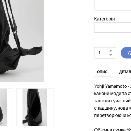
Категорія
Д
ОПИС
ДЕТАЛ
Yohji Yamamoto -
канони моди та с
завжди сучасний 
спадщину, новато
перетворюючи кож
Об'ємна сумка Yo