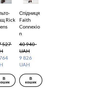
ьто-
Спідниця
ащ Rick
Faith
ens
Connexio
n
 527  
40 940  
H
UAH
764  
9 826  
H
UAH
В
В
кошик
кошик