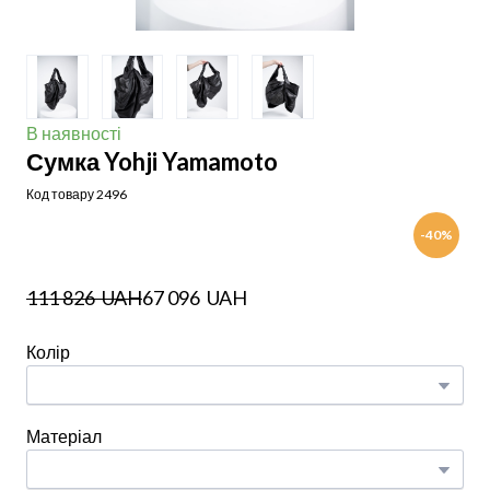
В наявності
Сумка Yohji Yamamoto
Код товару 2496
-40%
111 826  UAH
67 096  UAH
Колір
Матеріал