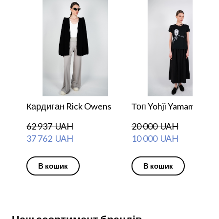
Кардиган Rick Owens
Топ Yohji Yamamoto
62 937  UAH
20 000  UAH
37 762  UAH
10 000  UAH
В кошик
В кошик