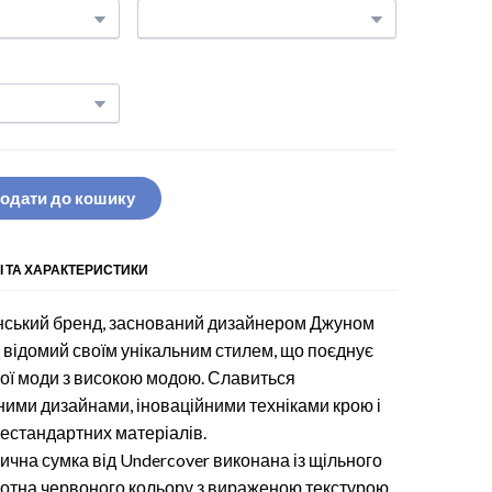
одати до кошику
І ТА ХАРАКТЕРИСТИКИ
онський бренд, заснований дизайнером Джуном
відомий своїм унікальним стилем, що поєднує
ої моди з високою модою. Славиться
ими дизайнами, іноваційними техніками крою і
естандартних матеріалів.
ична сумка від Undercover виконана із щільного
отна червоного кольору з вираженою текстурою