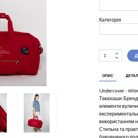
Категорія
Д
ОПИС
ДЕТАЛ
Undercover - яп
Такахаши. Бренд 
елементи вуличн
експериментальн
використанням н
Стильна та практ
бавовняного пол