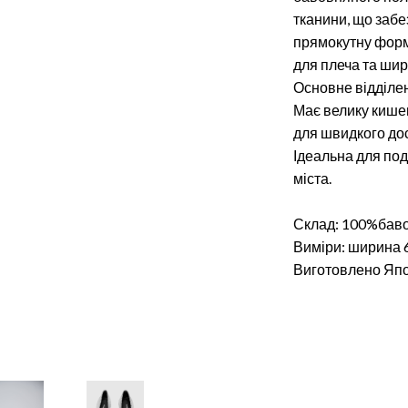
тканини, що забе
прямокутну форму
для плеча та шир
Основне відділен
Має велику кише
для швидкого дос
Ідеальна для под
міста.
Склад: 100%бав
Виміри: ширина 
Виготовлено Япо