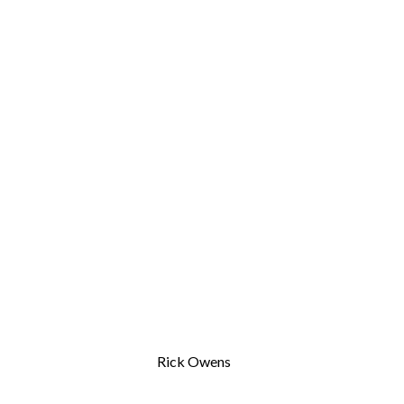
Rick Owens
M