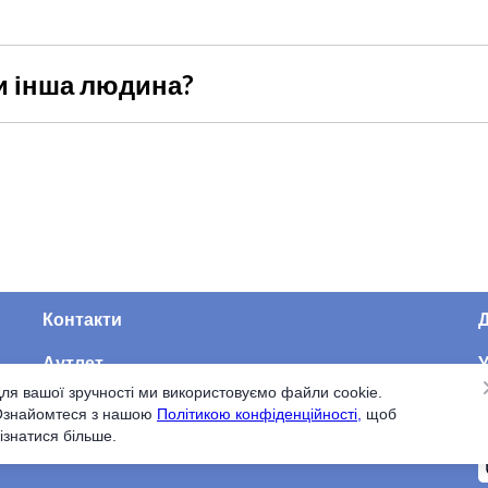
о він у початковому стані з усіма ярликами, пломбами та ці
но мати чек або інший документ про покупку.
и інша людина?
іть її дані в коментарі. Це зручно, якщо хочете зробити сюр
Контакти
Д
Аутлет
У
ля вашої зручності ми використовуємо файли cookie.
Про нас
С
знайомтеся з нашою
Політикою конфіденційності,
щоб
ізнатися більше.
Бренди