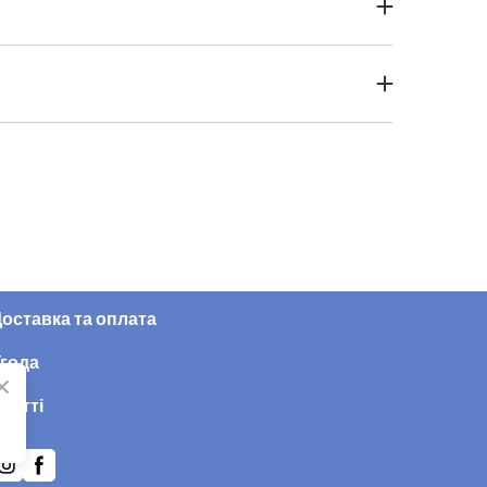
нниками. Для взуття важливо, щоб підошва була
приз чи подарунок.
оставка та оплата
года
татті