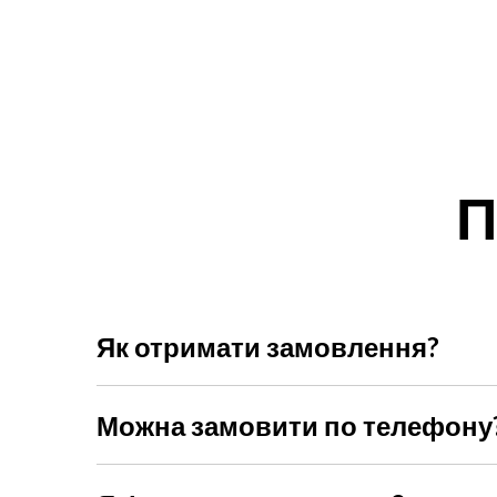
П
Як отримати замовлення?
Ви можете обрати доставку Новою поштою, кур'єр
Можна замовити по телефону
Звичайно, наші менеджери радо допоможуть із ви