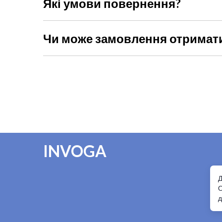
Які умови повернення?
Ви можете повернути товар протягом 14 днів, якщ
неушкодженою і не було заломів. При собі потріб
Чи може замовлення отримат
Так, без проблем! Під час оформлення просто вкаж
INVOGA
Д
О
д