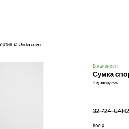
ортивна Undercover
В наявності
Сумка спо
Код товару 2956
32 724  UAH
Колір