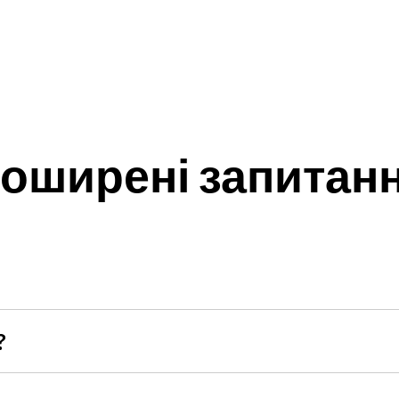
оширені запитан
ську доставку по Києву або самовивіз з нашого магазину за 
?
бором та оформленням замовлення. Дзвоніть на +38 098 875 