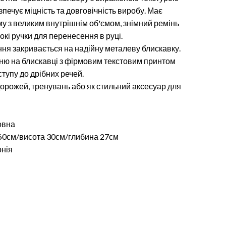
зпечує міцність та довговічність виробу. Має
 з великим внутрішнім об'ємом, знімний ремінь
окі ручки для перенесення в руці.
ня закривається на надійну металеву блискавку.
ню на блискавці з фірмовим текстовим принтом
тупу до дрібних речей.
орожей, тренувань або як стильний аксесуар для
овна
60см/висота 30см/глибина 27см
нія