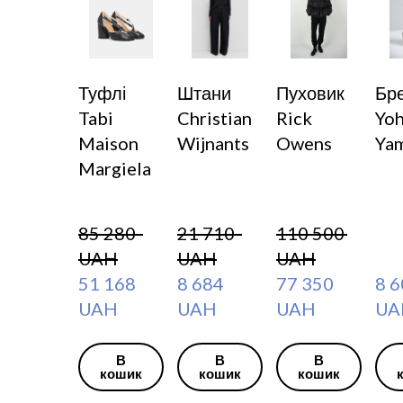
Туфлі
Штани
Пуховик
Бр
Tabi
Christian
Rick
Yoh
Maison
Wijnants
Owens
Ya
Margiela
85 280  
21 710  
110 500  
UAH
UAH
UAH
51 168  
8 684  
77 350  
8 60
UAH
UAH
UAH
UA
В
В
В
кошик
кошик
кошик