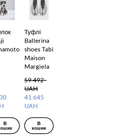
елок
Туфлі
ji
Ballerina
mamoto
shoes Tabi
Maison
Margiela
59 492  
UAH
0  
41 645  
H
UAH
В
В
кошик
кошик