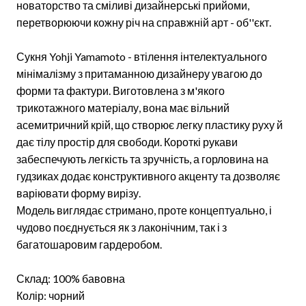
новаторство та сміливі дизайнерські прийоми,
перетворюючи кожну річ на справжній арт - об''єкт.
Сукня Yohji Yamamoto - втілення інтелектуального
мінімалізму з притаманною дизайнеру увагою до
форми та фактури. Виготовлена з м'якого
трикотажного матеріалу, вона має вільний
асемитричний крій, що створює легку пластику руху й
дає тілу простір для свободи. Короткі рукави
забеспечують легкість та зручність, а горловина на
гудзиках додає конструктивного акценту та дозволяє
варіювати форму вирізу.
Модель виглядає стримано, проте концептуально, і
чудово поєднується як з лаконічним, так і з
багатошаровим гардеробом.
Склад: 100% бавовна
Колір: чорний