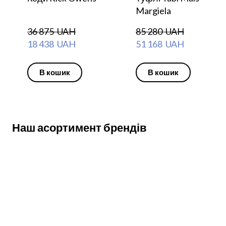
Margiela
36 875  UAH
85 280  UAH
18 438  UAH
51 168  UAH
В кошик
В кошик
Наш асортимент брендів