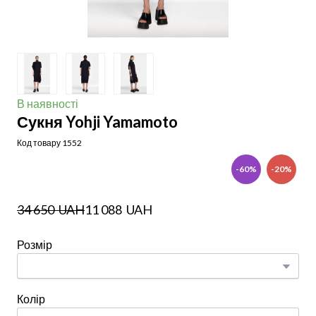
В наявності
Сукня Yohji Yamamoto
Код товару 1552
-60%
-20%
34 650  UAH
11 088  UAH
Розмір
Колір