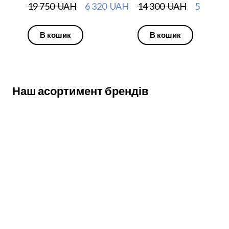
19 750  UAH
6 320  UAH
14 300  UAH
5 720  
В кошик
В кошик
Наш асортимент брендів