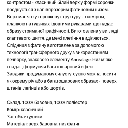
контрастом - класичний білий верх у формі сорочки
поєднується з напівпрозорим фатиновим низом.
Верх має чітку сорочкову структуру - з коміром,
планкою на гудзиках і довгими рукавами, що надає
образу стриманої графічності. Виготовлена у вигляді
клаптевого шиття, де межі плетіння виділяються.
Спідниця з фатину виготовлена за допомогою
технології трансферного друку з використанням
печворку, знакового елементу Anrealage. Низ м'яко
спадає, формуючи багатошаровий ефект.
Завдяки продуманому силуету, сукню можна носити
як окрему річ або в багатошарових образах - поверх
штанів, легінців або шортів.
Склад: 100% бавовна, 100% поліестер
Комір: класичний
Застібка: гудзики
Матеріал: верх бавовна, низ фатин