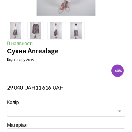
В наявності
Сукня Anrealage
Код товару 2019
-60%
29 040  UAH
11 616  UAH
Колір
Матеріал