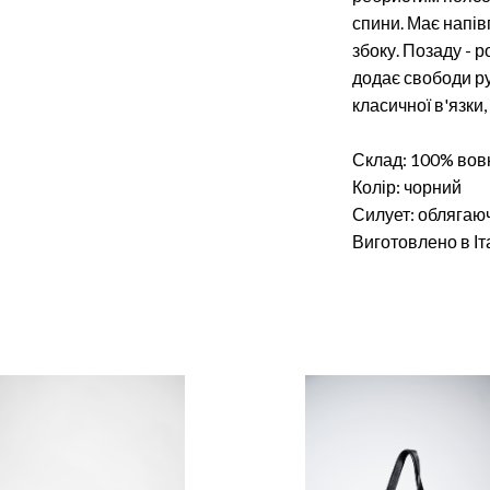
спини. Має напів
збоку. Позаду - р
додає свободи ру
класичної в'язки,
Склад: 100% вов
Колір: чорний
Силует: облягаю
Виготовлено в Іта