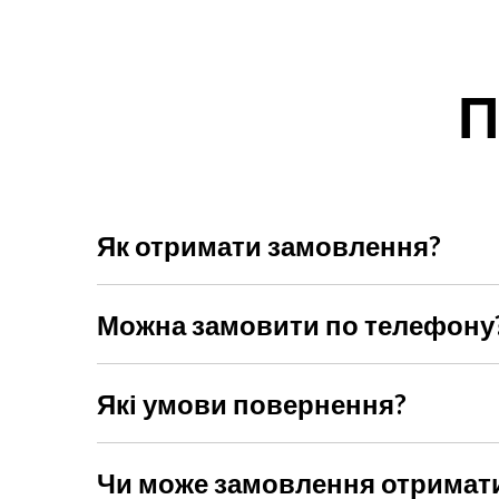
П
Як отримати замовлення?
Ви можете обрати доставку Новою поштою, кур'єр
Можна замовити по телефону
Звичайно, наші менеджери радо допоможуть із ви
Які умови повернення?
Ви можете повернути товар протягом 14 днів, якщ
неушкодженою і не було заломів. При собі потріб
Чи може замовлення отримат