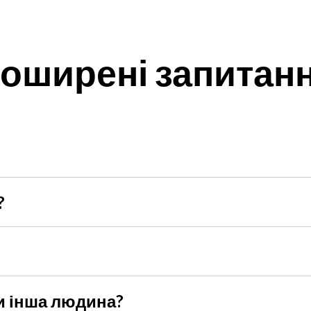
оширені запитан
ську доставку по Києву або самовивіз з нашого магазину за 
?
бором та оформленням замовлення. Дзвоніть на +38 098 875 
о він у початковому стані з усіма ярликами, пломбами та ці
но мати чек або інший документ про покупку.
и інша людина?