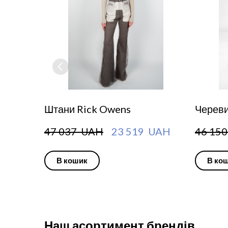
Штани Rick Owens
Череви
47 037  UAH
23 519  UAH
46 150
В кошик
В ко
Наш асортимент брендів