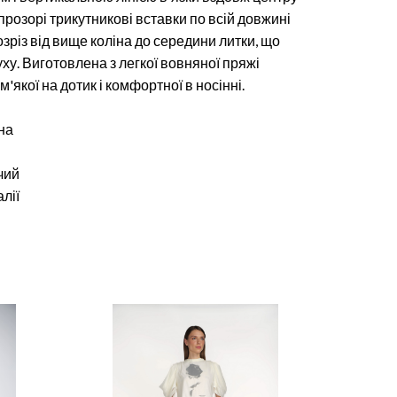
прозорі трикутникові вставки по всій довжині
озріз від вище коліна до середини литки, що
ху. Виготовлена з легкої вовняної пряжі
 м'якої на дотик і комфортної в носінні.
на
чий
лії