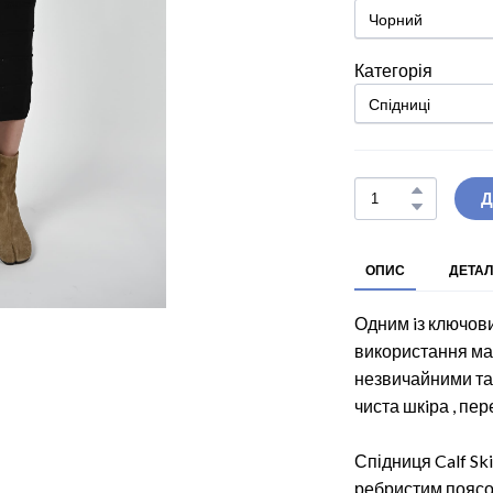
Категорія
Д
ОПИС
ДЕТАЛ
Одним iз ключови
використання мат
незвичайними та 
чиста шкiра , пе
Спідниця Calf Sk
ребристим поясом