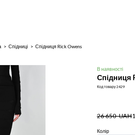
а
Спідниці
Спідниця Rick Owens
В наявності
Спідниця 
Код товару 2429
26 650  UAH
Колір