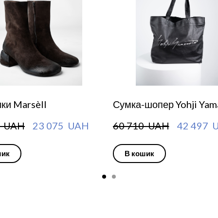
ки Marsèll
Сумка-шопер Yohji Ya
  UAH
23 075  UAH
60 710  UAH
42 497  
шик
В кошик