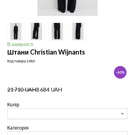
В наявності
Штани Christian Wijnants
Код товару 2483
-60%
21 710  UAH
8 684  UAH
Колір
Категорія