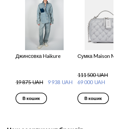
Джинсовка Haikure
Сумка Maison Margiel
111 500  UAH
19 875  UAH
9 938  UAH
69 000  UAH
В кошик
В кошик