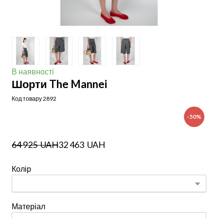
В наявності
Шорти The Mannei
Код товару 2892
-50%
64 925  UAH
32 463  UAH
Колір
Матеріал