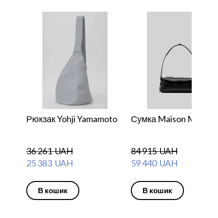
Рюкзак Yohji Yamamoto
Сумка Maison Margiel
36 261  UAH
84 915  UAH
25 383  UAH
59 440  UAH
В кошик
В кошик