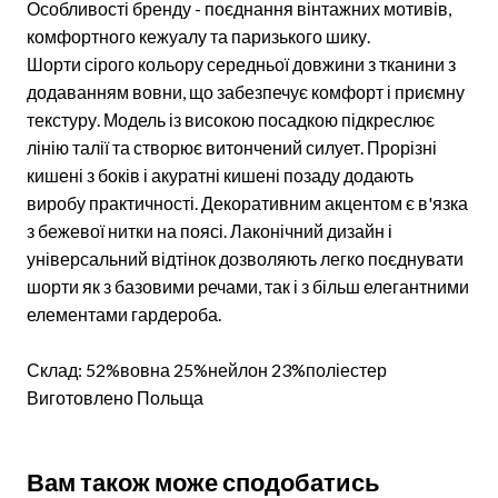
Особливості бренду - поєднання вінтажних мотивів,
комфортного кежуалу та паризького шику.
Шорти сірого кольору середньої довжини з тканини з
додаванням вовни, що забезпечує комфорт і приємну
текстуру. Модель із високою посадкою підкреслює
лінію талії та створює витончений силует. Прорізні
кишені з боків і акуратні кишені позаду додають
виробу практичності. Декоративним акцентом є в'язка
з бежевої нитки на поясі. Лаконічний дизайн і
універсальний відтінок дозволяють легко поєднувати
шорти як з базовими речами, так і з більш елегантними
елементами гардероба.
Склад: 52%вовна 25%нейлон 23%поліестер
Виготовлено Польща
Вам також може сподобатись