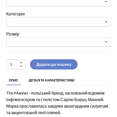
Категорія
Розмір
Додати до кошику
ОПИС
ДЕТАЛІ ТА ХАРАКТЕРИСТИКИ
The Mannei - польський бренд, заснований відомим
інфлюєнсером та стилістом Сарою Боруц-Манней.
Марка прославилась завдяки авангардним силуетам
та акцентованій лінії плечей.