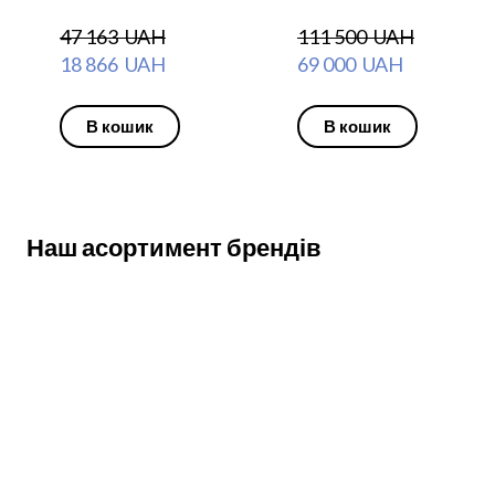
47 163  UAH
111 500  UAH
18 866  UAH
69 000  UAH
В кошик
В кошик
Наш асортимент брендів