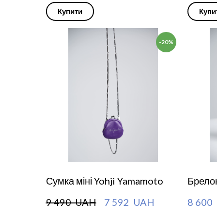
Купити
Купи
-20%
Сумка міні Yohji Yamamoto
Брелок
9 490  UAH
7 592  UAH
8 600