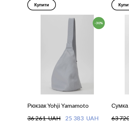
Купити
Купи
-30%
Рюкзак Yohji Yamamoto
Сумка
36 261  UAH
25 383  UAH
63 72