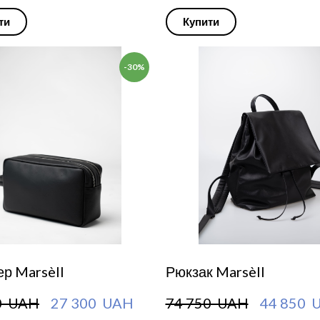
ти
Купити
-30%
р Marsèll
Рюкзак Marsèll
0  UAH
27 300  UAH
74 750  UAH
44 850  