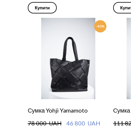
Купити
Купи
-40%
Сумка Yohji Yamamoto
Сумка
78 000  UAH
46 800  UAH
111 8