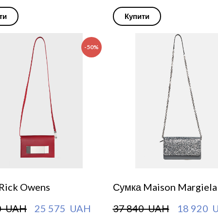
ти
Купити
-50%
 Rick Owens
Сумка Maison Margiela
0  UAH
25 575  UAH
37 840  UAH
18 920  