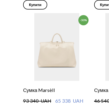
Купити
Купи
-30%
Сумка Marsèll
Сумка 
93 340  UAH
65 338  UAH
46 54