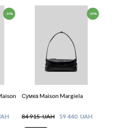
-30%
-30%
Maison
Сумка Maison Margiela
UAH
84 915  UAH
59 440  UAH