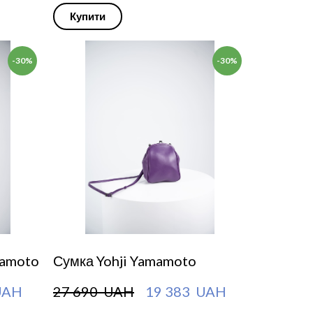
Купити
-30%
-30%
mamoto
Сумка Yohji Yamamoto
UAH
27 690  UAH
19 383  UAH