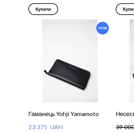
Купити
Купи
NEW
Гаманець Yohji Yamamoto
Несесе
23 375  UAH
39 00