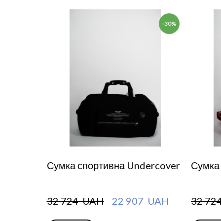
-30%
Сумка спортивна Undercover
Сумка
32 724  UAH
22 907  UAH
32 72