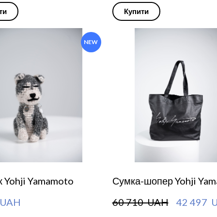
ти
Купити
NEW
 Yohji Yamamoto
Сумка-шопер Yohji Ya
  UAH
60 710  UAH
42 497  