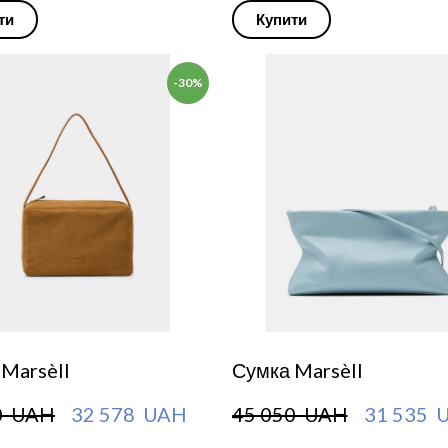
ти
Купити
-30%
Marsèll
Сумка Marsèll
0  UAH
32 578  UAH
45 050  UAH
31 535  