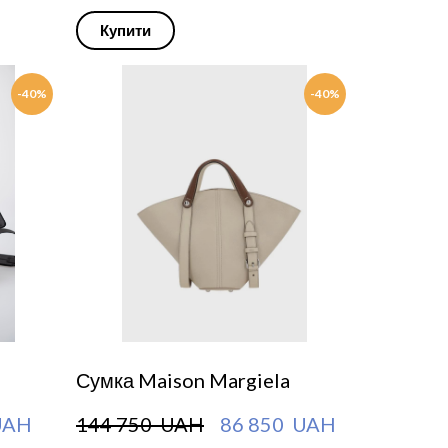
Купити
-40%
-40%
Сумка Maison Margiela
UAH
144 750  UAH
86 850  UAH