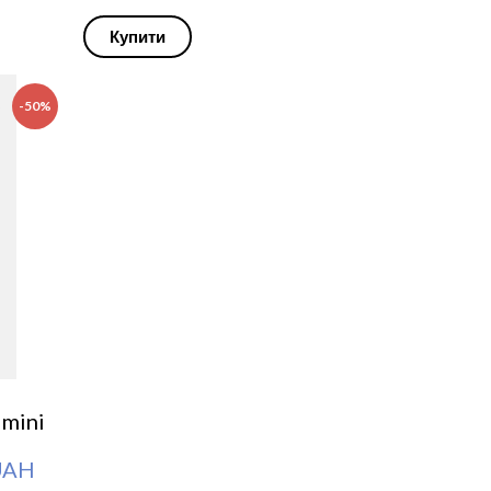
Купити
-50%
 mini
UAH