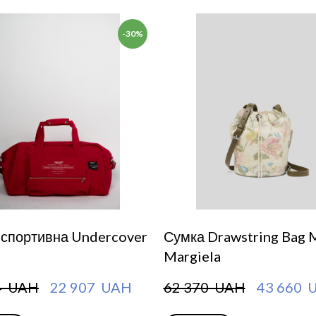
-30%
 спортивна Undercover
Сумка Drawstring Bag 
Margiela
4  UAH
22 907  UAH
62 370  UAH
43 660  