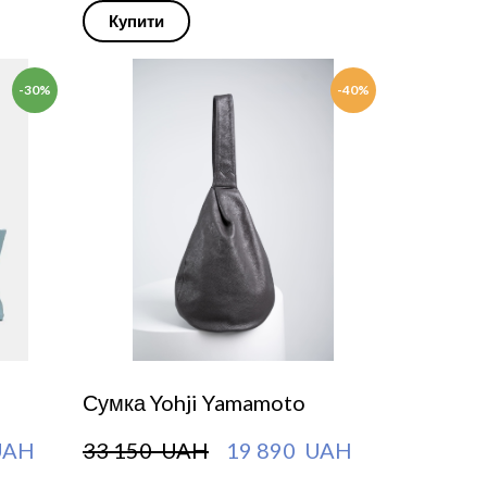
Купити
-30%
-40%
Сумка Yohji Yamamoto
UAH
33 150  UAH
19 890  UAH