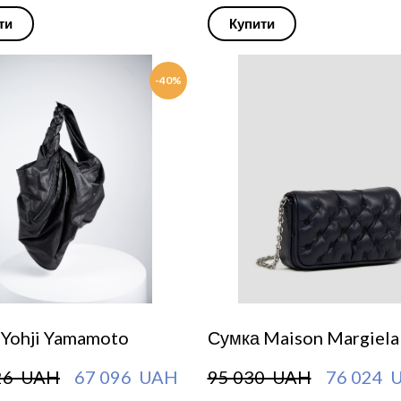
ти
Купити
-40%
 Yohji Yamamoto
Сумка Maison Margiela
26  UAH
67 096  UAH
95 030  UAH
76 024  