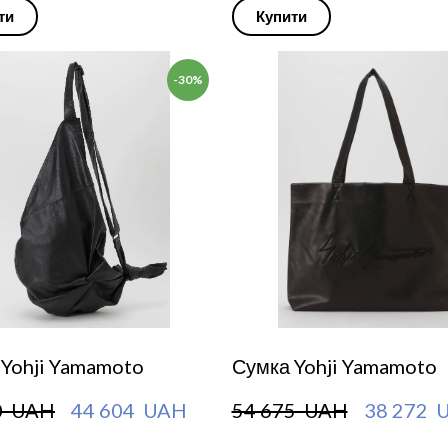
ти
Купити
-30%
 Yohji Yamamoto
Сумка Yohji Yamamoto
0  UAH
44 604  UAH
54 675  UAH
38 272  