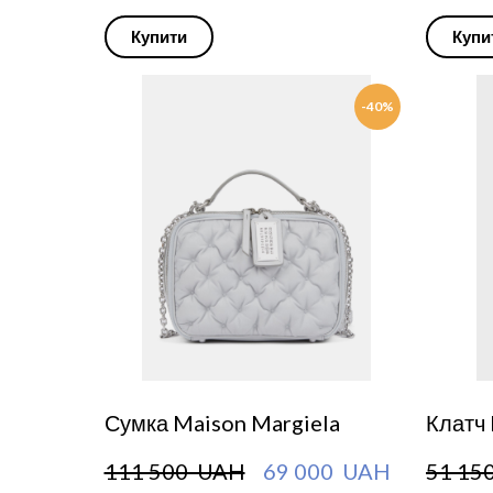
Купити
Купи
-40%
Сумка Maison Margiela
Клатч
111 500  UAH
69 000  UAH
51 15