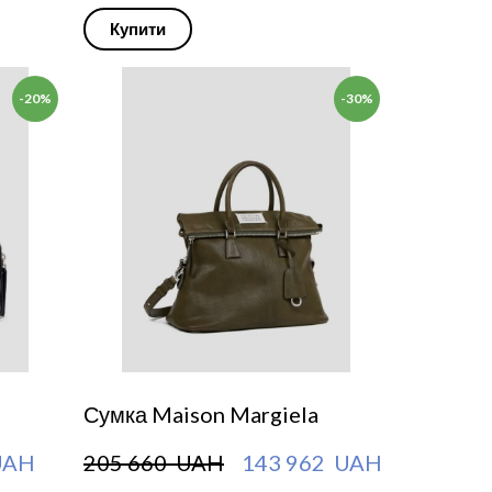
Купити
-20%
-30%
Сумка Maison Margiela
UAH
205 660  UAH
143 962  UAH