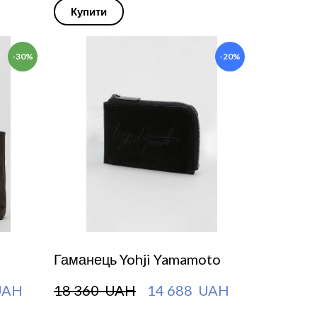
Купити
-30%
-20%
Гаманець Yohji Yamamoto
UAH
18 360  UAH
14 688  UAH