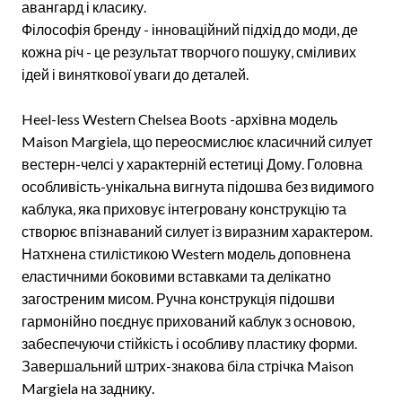
авангард і класику.
Філософія бренду - інноваційний підхід до моди, де
кожна річ - це результат творчого пошуку, сміливих
ідей і виняткової уваги до деталей.
Heel-less Western Chelsea Boots -архівна модель
Maison Margiela, що переосмислює класичний силует
вестерн-челсі у характерній естетиці Дому. Головна
особливість-унікальна вигнута підошва без видимого
каблука, яка приховує інтегровану конструкцію та
створює впізнаваний силует із виразним характером.
Натхнена стилістикою Western модель доповнена
еластичними боковими вставками та делікатно
загостреним мисом. Ручна конструкція підошви
гармонійно поєднує прихований каблук з основою,
забеспечуючи стійкість і особливу пластику форми.
Завершальний штрих-знакова біла стрічка Maison
Margiela на заднику.