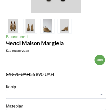
В наявності
Челсі Maison Margiela
Код товару 2725
-30%
81 270  UAH
56 890  UAH
Колір
Матеріал