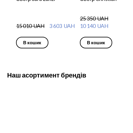
25 350  UAH
15 010  UAH
3 603  UAH
10 140  UAH
В кошик
В кошик
Наш асортимент брендів